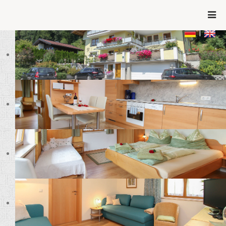
+43 660 643 31 60
info@ferienwohnungen-
leogang.at
|