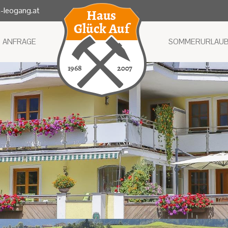
-leogang.at
ANFRAGE
SOMMERURLAU