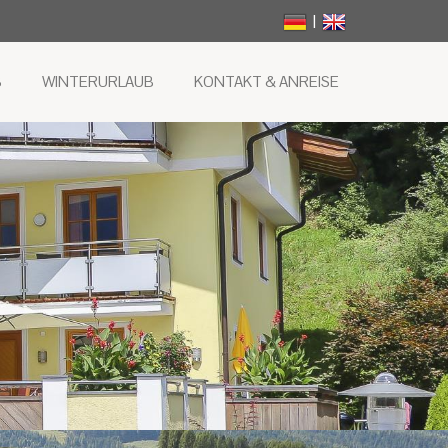
|
B
WINTERURLAUB
KONTAKT & ANREISE