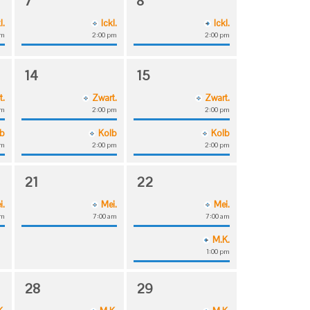
7
8
l.
Ickl.
Ickl.
pm
2:00 pm
2:00 pm
14
15
t.
Zwart.
Zwart.
pm
2:00 pm
2:00 pm
lb
Kolb
Kolb
pm
2:00 pm
2:00 pm
21
22
i.
Mei.
Mei.
am
7:00 am
7:00 am
M.K.
1:00 pm
28
29