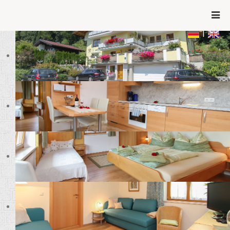
+43 660 643 31 60
info@ferienwohnungen-
leogang.at
|